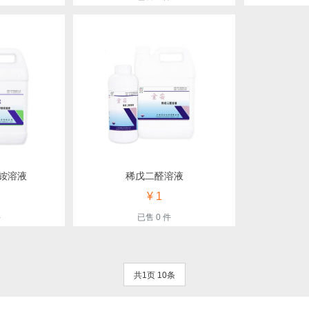
铵溶液
稀戊二醛溶液
¥ 1
件
已售 0 件
共1页 10条