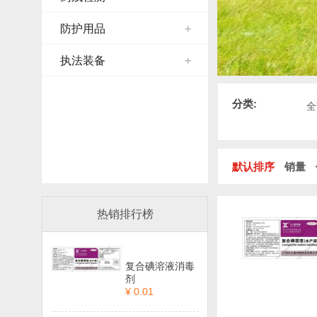
防护用品
+
执法装备
+
分类:
全
默认排序
销量
热销排行榜
复合碘溶液消毒
剂
¥ 0.01