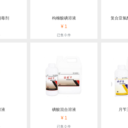
消毒剂
枸橼酸碘溶液
复合亚氯
¥ 1
件
已售 0 件
溶液
碘酸混合溶液
月苄
¥ 1
件
已售 0 件