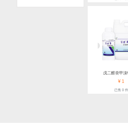
戊二醛癸甲溴
¥ 1
已售 0 