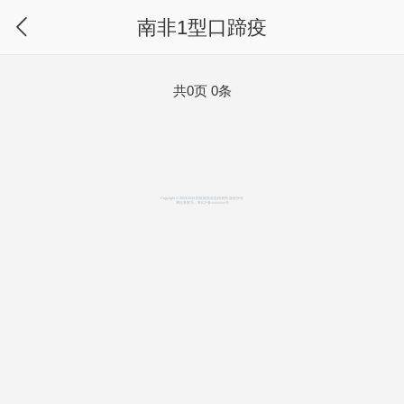
南非1型口蹄疫
共0页 0条
Copyright © 2023-2039 防疫检疫应急物资网 版权所有
网站备案号：
粤ICP备xxxxxxxx号