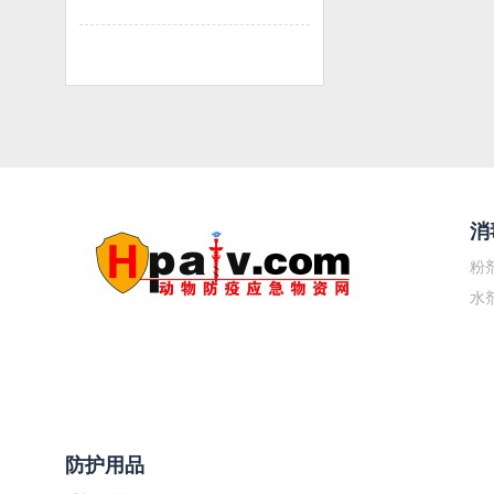
消
粉
水
防护用品