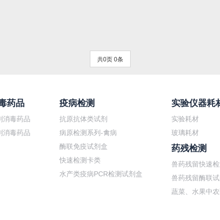
共0页 0条
毒药品
疫病检测
实验仪器耗
剂消毒药品
抗原抗体类试剂
实验耗材
剂消毒药品
病原检测系列-禽病
玻璃耗材
酶联免疫试剂盒
药残检测
快速检测卡类
兽药残留快速检
水产类疫病PCR检测试剂盒
兽药残留酶联试
蔬菜、水果中农