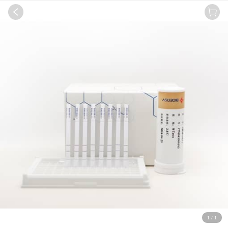
1
/
1