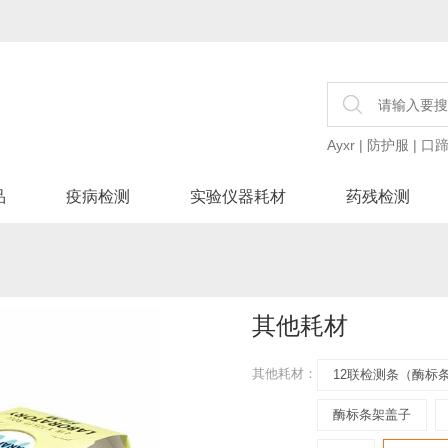
Ayxr
|
防护服
|
口
品
疫病检测
实验仪器耗材
药残检测
其他耗材
其他耗材：
12联检测条（酶标
酶标条架盖子