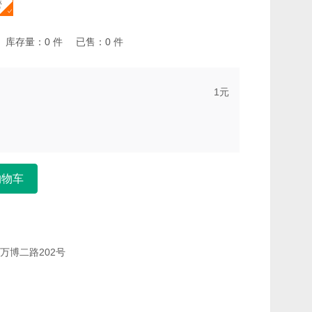
管
库存量：
0
件
已售：
0
件
1
元
购物车
万博二路202号