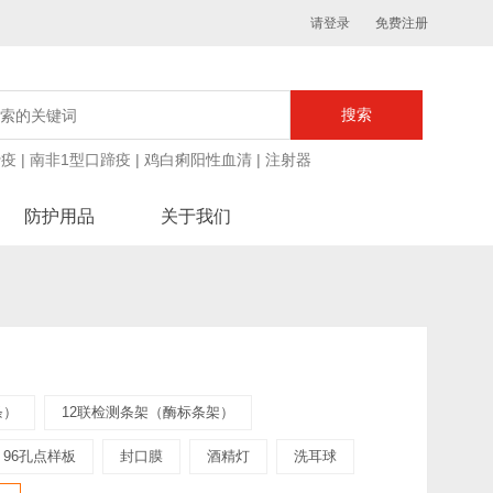
请登录
免费注册
蹄疫
|
南非1型口蹄疫
|
鸡白痢阳性血清
|
注射器
防护用品
关于我们
条）
12联检测条架（酶标条架）
96孔点样板
封口膜
酒精灯
洗耳球