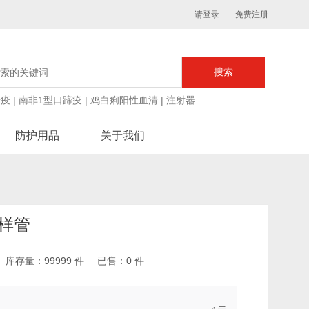
请登录
免费注册
蹄疫
|
南非1型口蹄疫
|
鸡白痢阳性血清
|
注射器
防护用品
关于我们
样管
库存量：
99999
件
已售：
0
件