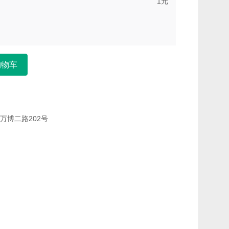
1
元
购物车
万博二路202号