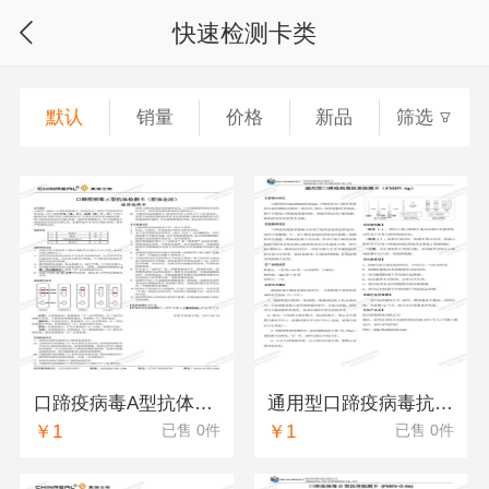
快速检测卡类
默认
销量
价格
新品
筛选
口蹄疫病毒A型抗体检测卡（真瑞）
通用型口蹄疫病毒抗原检测卡(FMDV Ag)（恒奥）
￥1
￥1
已售 0件
已售 0件