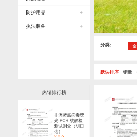
防护用品
+
执法装备
+
分类:
全
默认排序
销量
热销排行榜
非洲猪瘟病毒荧
光 PCR 核酸检
测试剂盒（明日
达）