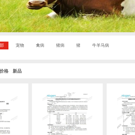
部
宠物
禽病
猪病
猪
牛羊马病
价格
新品