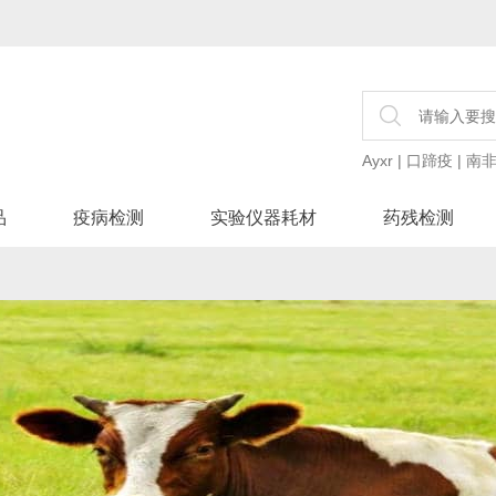
Ayxr
|
口蹄疫
|
南非
品
疫病检测
实验仪器耗材
药残检测