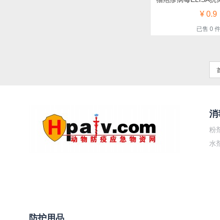
¥ 0.9
已售 0 
消
粉
水
防护用品