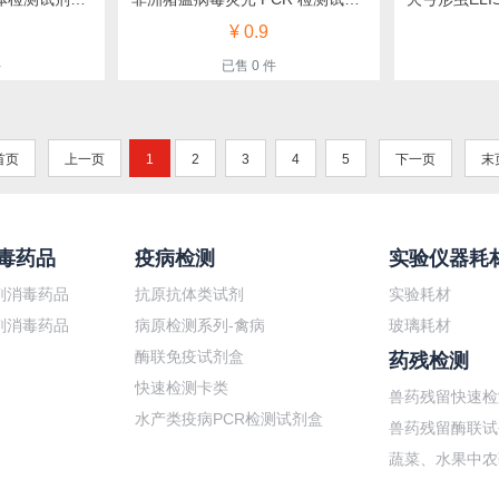
¥ 0.9
件
已售 0 件
首页
上一页
1
2
3
4
5
下一页
末
毒药品
疫病检测
实验仪器耗
剂消毒药品
抗原抗体类试剂
实验耗材
剂消毒药品
病原检测系列-禽病
玻璃耗材
酶联免疫试剂盒
药残检测
快速检测卡类
兽药残留快速检
水产类疫病PCR检测试剂盒
兽药残留酶联试
蔬菜、水果中农