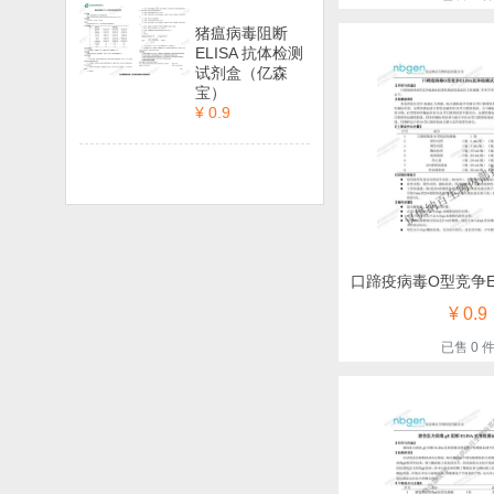
猪瘟病毒阻断
ELISA 抗体检测
试剂盒（亿森
宝）
¥ 0.9
¥ 0.9
已售 0 