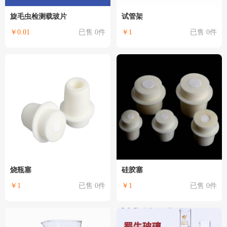
旋毛虫检测载玻片
试管架
￥0.01
已售 0件
￥1
已售 0件
烧瓶塞
硅胶塞
￥1
已售 0件
￥1
已售 0件