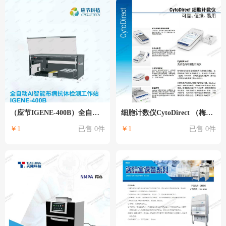
（应节IGENE-400B）全自动AI智能布病抗体检测工作站
细胞计数仪CytoDirect （梅特勒-托利多）
￥1
已售 0件
￥1
已售 0件